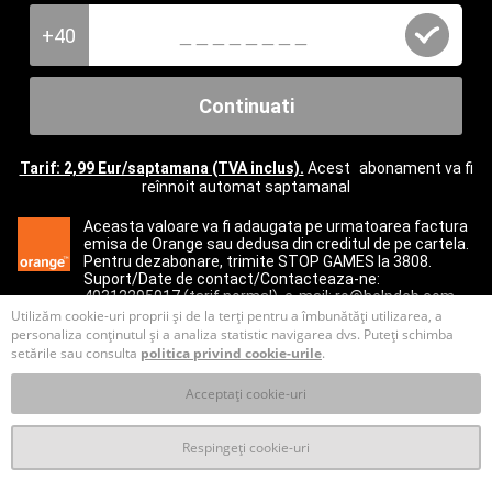
+40
Continuati
Tarif: 2,99 Eur/saptamana (TVA inclus).
Acest abonament va fi
reînnoit automat saptamanal
Aceasta valoare va fi adaugata pe urmatoarea factura
emisa de Orange sau dedusa din creditul de pe cartela.
Pentru dezabonare, trimite STOP GAMES la 3808.
Suport/Date de contact/Contacteaza-ne:
40312295017
(tarif normal), e-mail:
ro@helpdcb.com
Utilizăm cookie-uri proprii și de la terți pentru a îmbunătăți utilizarea, a
personaliza conținutul și a analiza statistic navigarea dvs. Puteți schimba
setările sau consulta
politica privind cookie-urile
.
Acceptați cookie-uri
Respingeți cookie-uri
T&C
Prelucrare datelor personale