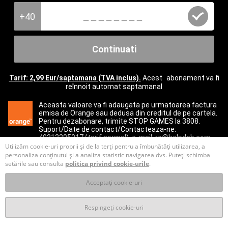
+40
Continuati
Tarif: 2,99 Eur/saptamana (TVA inclus).
Acest abonament va fi
reînnoit automat saptamanal
Aceasta valoare va fi adaugata pe urmatoarea factura
emisa de Orange sau dedusa din creditul de pe cartela.
Pentru dezabonare, trimite STOP GAMES la 3808.
Suport/Date de contact/Contacteaza-ne:
40312295017
(tarif normal), e-mail:
ro@helpdcb.com
Utilizăm cookie-uri proprii și de la terți pentru a îmbunătăți utilizarea, a
personaliza conținutul și a analiza statistic navigarea dvs. Puteți schimba
setările sau consulta
politica privind cookie-urile
.
Acceptați cookie-uri
Respingeți cookie-uri
T&C
Prelucrare datelor personale