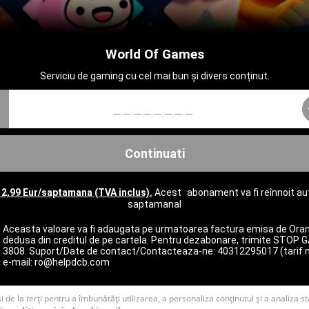
World Of Games
Serviciu de gaming cu cel mai bun și divers conținut.
0
Continuati
: 2,99 Eur/saptamana (TVA inclus).
Acest abonament va fi reînnoit a
saptamanal
Aceasta valoare va fi adaugata pe urmatoarea factura emisa de Ora
dedusa din creditul de pe cartela. Pentru dezabonare, trimite STOP 
3808. Suport/Date de contact/Contacteaza-ne:
40312295017
(tarif 
e-mail:
ro@helpdcb.com
i de la terți pentru a îmbunătăți utilizarea, a personaliza conținutul și a analiza st