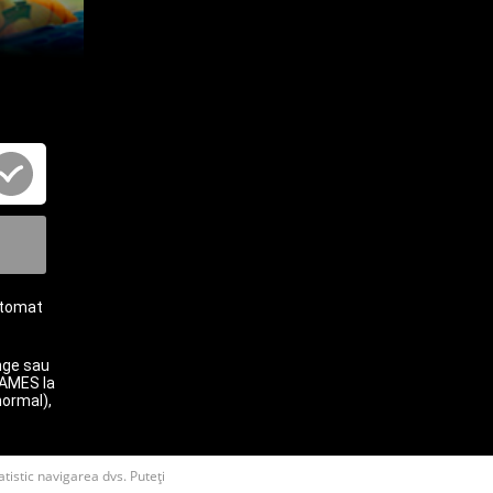
utomat
nge sau
GAMES la
normal),
atistic navigarea dvs. Puteți