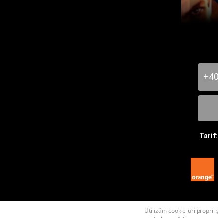
+4
Tarif
Utilizăm cookie-uri proprii ș